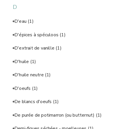
D
D'eau
(1)
D'épices à spéculoos
(1)
D'extrait de vanille
(1)
D'huile
(1)
D'huile neutre
(1)
D'oeufs
(1)
De blancs d'oeufs
(1)
De purée de potimarron (ou butternut)
(1)
Demi-figues séchées - moelleuses
(1)