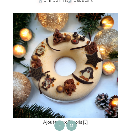
1 hr 30 mins
Débutant
Ajouter aux Favoris
E
M