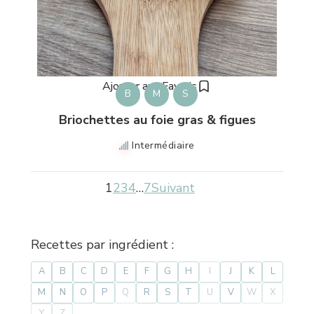
Ajouter aux Favoris
B
M
S
Briochettes au foie gras & figues
Intermédiaire
1
2
3
4
…
7
Suivant
Recettes par ingrédient :
A
B
C
D
E
F
G
H
I
J
K
L
M
N
O
P
Q
R
S
T
U
V
W
X
Y
Z