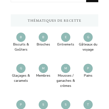
recherchiez
quelque
chose
THÉMATIQUES DE RECETTE
?
B
B
E
G
Biscuits &
Brioches
Entremets
Gâteaux du
Goûters
voyage
G
M
M
P
Glaçages &
Membres
Mousses /
Pains
caramels
ganaches &
crèmes
P
S
S
T