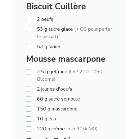
Biscuit Cuillère
2
oeufs
53
g
sucre glace
(+ QS pour perler
le biscuit)
53
g
farine
Mousse mascarpone
3.5
g
gélatine
(Or / 200 - 250
Blooms)
2
jaunes d'oeufs
60
g
sucre semoule
150
g
mascarpone
10
g
eau
220
g
crème
(min 30% MG)