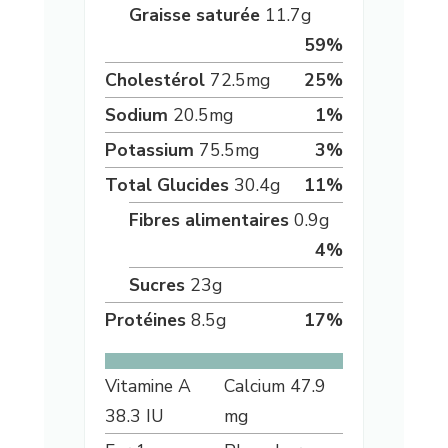
Graisse saturée
11.7
g
59
%
Cholestérol
72.5
mg
25
%
Sodium
20.5
mg
1
%
Potassium
75.5
mg
3
%
Total Glucides
30.4
g
11
%
Fibres alimentaires
0.9
g
4
%
Sucres
23
g
Protéines
8.5
g
17
%
Vitamine A
Calcium
47.9
38.3
IU
mg