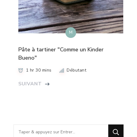
M
Pâte à tartiner "Comme un Kinder
Bueno"
1 hr 30 mins
Débutant
SUIVANT
Vous