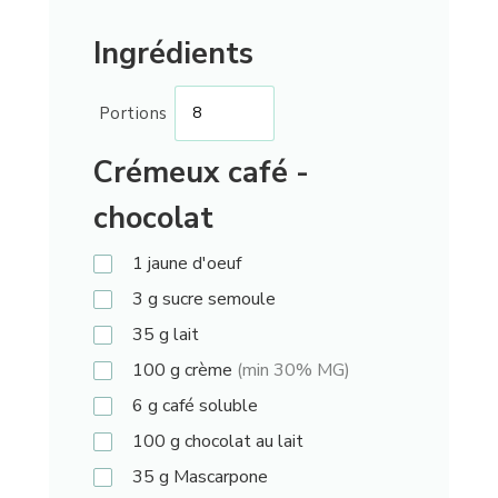
Ingrédients
Portions
Crémeux café -
chocolat
1
jaune d'oeuf
3
g
sucre semoule
35
g
lait
100
g
crème
(min 30% MG)
6
g
café soluble
100
g
chocolat au lait
35
g
Mascarpone