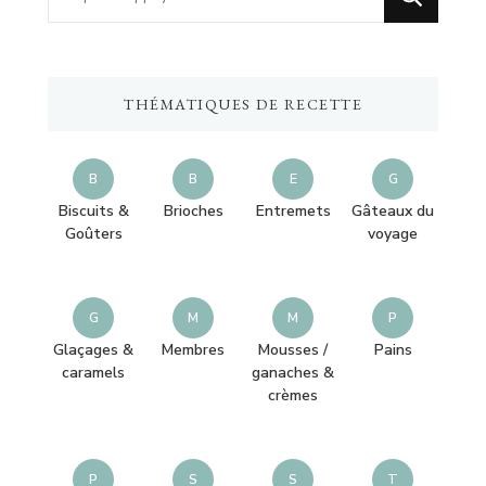
recherchiez
quelque
chose
THÉMATIQUES DE RECETTE
?
B
B
E
G
Biscuits &
Brioches
Entremets
Gâteaux du
Goûters
voyage
G
M
M
P
Glaçages &
Membres
Mousses /
Pains
caramels
ganaches &
crèmes
P
S
S
T