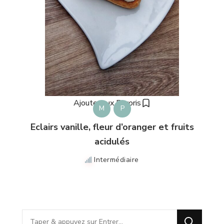
Ajouter aux Favoris
M
P
Eclairs vanille, fleur d’oranger et fruits
acidulés
Intermédiaire
Vous