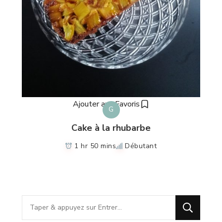
Ajouter aux Favoris
G
Cake à la rhubarbe
1 hr 50 mins
Débutant
Vous
recherchiez