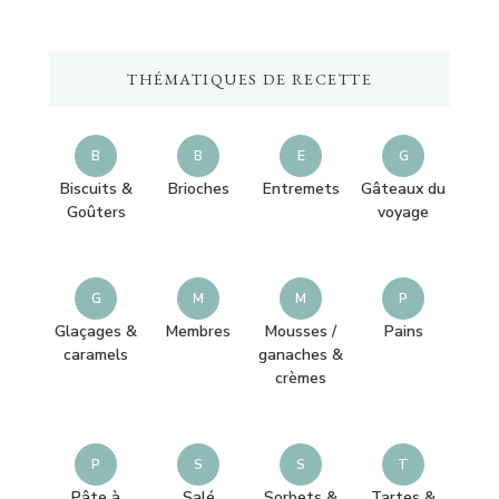
quelque
chose
THÉMATIQUES DE RECETTE
?
B
B
E
G
Biscuits &
Brioches
Entremets
Gâteaux du
Goûters
voyage
G
M
M
P
Glaçages &
Membres
Mousses /
Pains
caramels
ganaches &
crèmes
P
S
S
T
Pâte à
Salé
Sorbets &
Tartes &