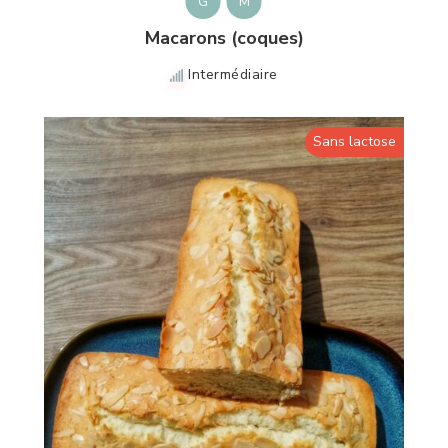
G
M
Macarons (coques)
Intermédiaire
Sans lactose