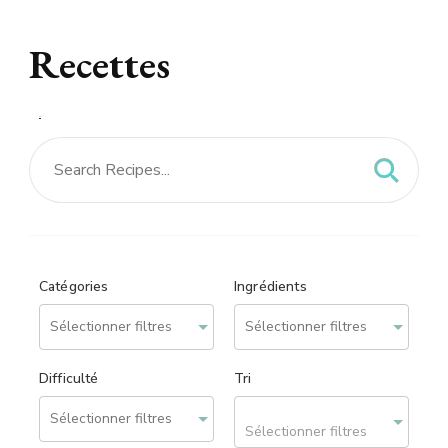
Recettes
Recettes – site réalisé
par
We can Web
Catégories
Ingrédients
Difficulté
Tri
Sélectionner filtres