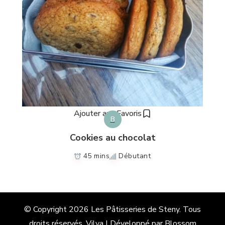
Ajouter aux Favoris
B
Cookies au chocolat
45 mins
Débutant
© Copyright 2026
Les Pâtisseries de Steny
. Tous
droits réservés.
Vilva | Développé par
Blossom