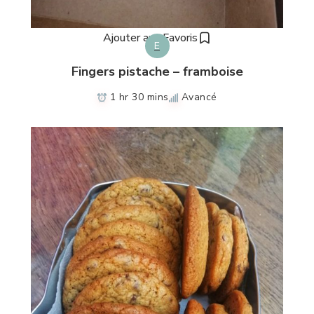
Ajouter aux Favoris
E
Fingers pistache – framboise
1 hr 30 mins
Avancé