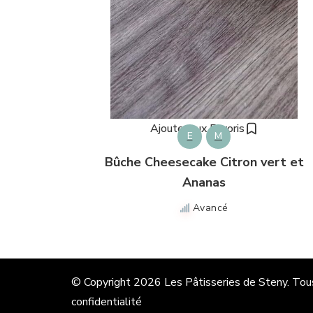
Ajouter aux Favoris
E
M
Bûche Cheesecake Citron vert et
Ananas
Avancé
© Copyright 2026
Les Pâtisseries de Steny
. Tou
confidentialité