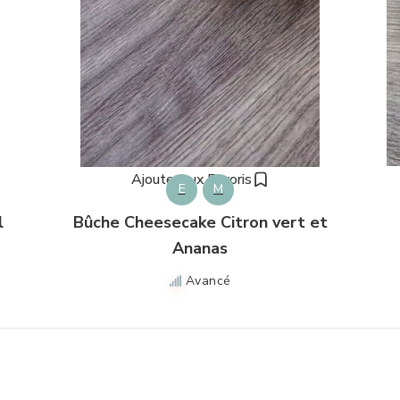
Ajouter aux Favoris
E
M
l
Bûche Cheesecake Citron vert et
Ananas
Avancé