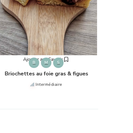
Ajouter aux Favoris
B
M
S
Briochettes au foie gras & figues
Intermédiaire