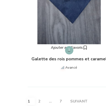
Ajouter aux Favoris
T
Galette des rois pommes et carame
Avancé
Pagination
1
2
…
7
SUIVANT