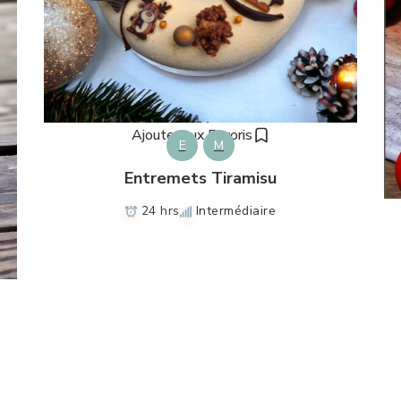
Ajouter aux Favoris
E
M
Entremets Tiramisu
24 hrs
Intermédiaire