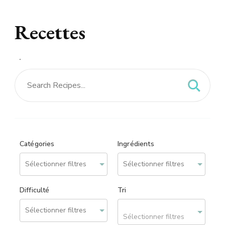
Recettes
Recettes – site réalisé
par
We can Web
Catégories
Ingrédients
Difficulté
Tri
Sélectionner filtres