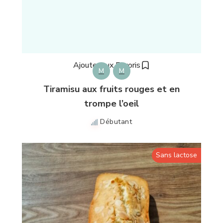
Ajouter aux Favoris
M
M
Tiramisu aux fruits rouges et en
trompe l’oeil
Débutant
Sans lactose