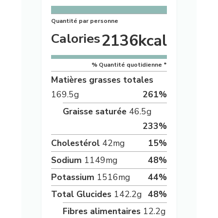
Quantité par personne
Calories
2136
kcal
% Quantité quotidienne *
Matières grasses totales
169.5
g
261
%
Graisse saturée
46.5
g
233
%
Cholestérol
42
mg
15
%
Sodium
1149
mg
48
%
Potassium
1516
mg
44
%
Total Glucides
142.2
g
48
%
Fibres alimentaires
12.2
g