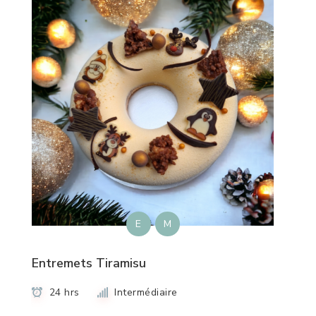
E
M
Entremets Tiramisu
24 hrs
Intermédiaire