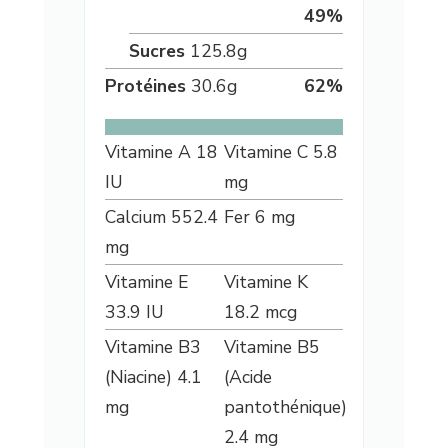
49
%
Sucres
125.8
g
Protéines
30.6
g
62
%
Vitamine A
18
Vitamine C
5.8
IU
mg
Calcium
552.4
Fer
6
mg
mg
Vitamine E
Vitamine K
33.9
IU
18.2
mcg
Vitamine B3
Vitamine B5
(Niacine)
4.1
(Acide
mg
pantothénique)
2.4
mg