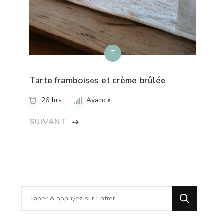
T
Tarte framboises et crème brûlée
26 hrs
Avancé
SUIVANT
Vous
recherchiez