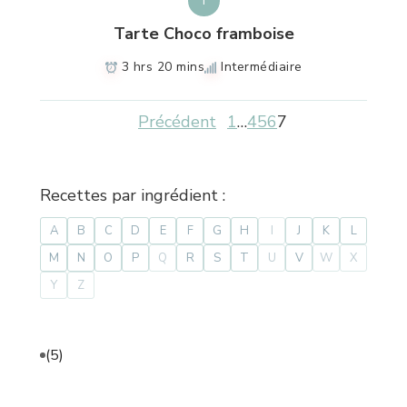
T
Tarte Choco framboise
3 hrs 20 mins
Intermédiaire
Précédent
1
…
4
5
6
7
Recettes par ingrédient :
A
B
C
D
E
F
G
H
I
J
K
L
M
N
O
P
Q
R
S
T
U
V
W
X
Y
Z
(5)