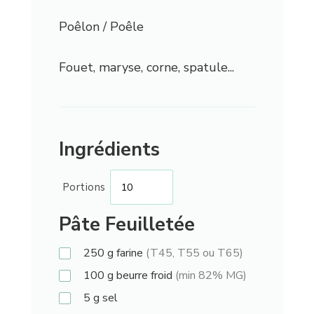
Poêlon / Poêle
Fouet, maryse, corne, spatule...
Ingrédients
Portions
Pâte Feuilletée
250
g
farine
(T45, T55 ou T65)
100
g
beurre froid
(min 82% MG)
5
g
sel