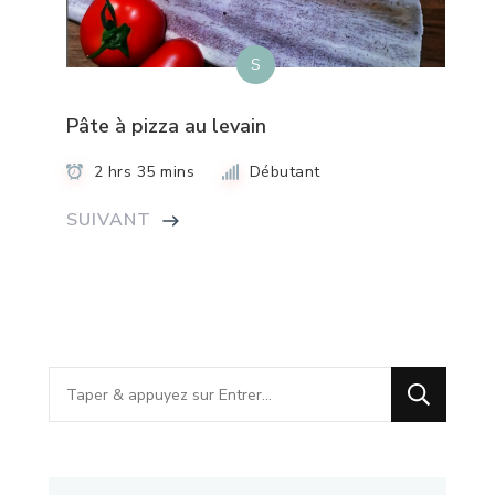
S
Pâte à pizza au levain
2 hrs 35 mins
Débutant
SUIVANT
Vous
recherchiez
quelque
chose