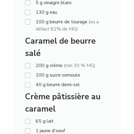
5
g
vinaigre blanc
130
g
eau
100
g
beurre de tourage
(ou a
défaut 82% de MG)
Caramel de beurre
salé
200
g
crème
(min 30 % MG)
100
g
sucre semoule
40
g
beurre demi-sel
Crème pâtissière au
caramel
65
g
lait
1
jaune d'oeuf