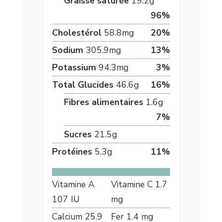
Graisse saturée
19.2
g
96
%
Cholestérol
58.8
mg
20
%
Sodium
305.9
mg
13
%
Potassium
94.3
mg
3
%
Total Glucides
46.6
g
16
%
Fibres alimentaires
1.6
g
7
%
Sucres
21.5
g
Protéines
5.3
g
11
%
Vitamine A
Vitamine C
1.7
107
IU
mg
Calcium
25.9
Fer
1.4
mg