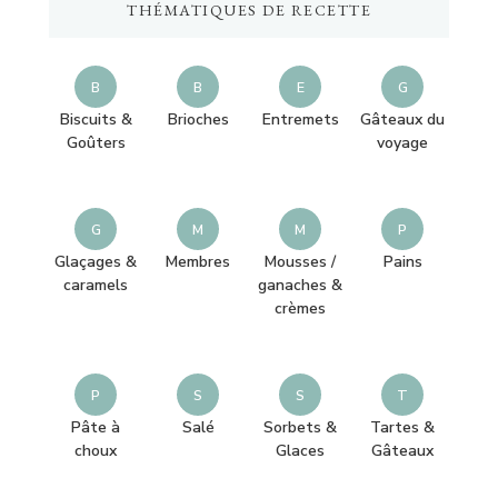
THÉMATIQUES DE RECETTE
?
B
B
E
G
Biscuits &
Brioches
Entremets
Gâteaux du
Goûters
voyage
G
M
M
P
Glaçages &
Membres
Mousses /
Pains
caramels
ganaches &
crèmes
P
S
S
T
Pâte à
Salé
Sorbets &
Tartes &
choux
Glaces
Gâteaux