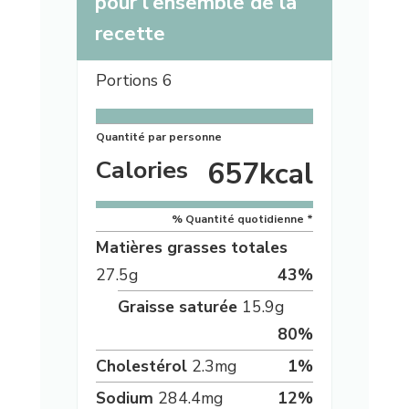
pour l'ensemble de la
recette
Portions
6
Quantité par personne
Calories
657
kcal
% Quantité quotidienne *
Matières grasses totales
27.5
g
43
%
Graisse saturée
15.9
g
80
%
Cholestérol
2.3
mg
1
%
Sodium
284.4
mg
12
%