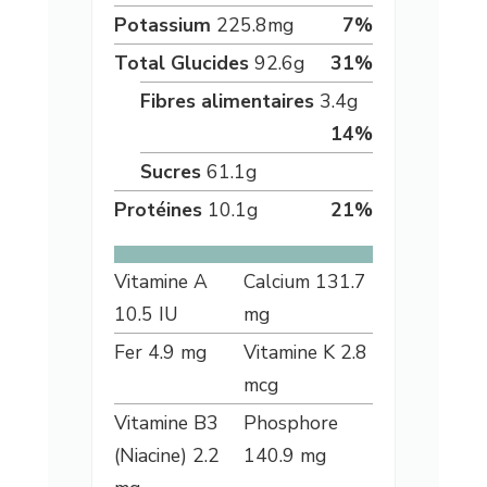
Potassium
225.8
mg
7
%
Total Glucides
92.6
g
31
%
Fibres alimentaires
3.4
g
14
%
Sucres
61.1
g
Protéines
10.1
g
21
%
Vitamine A
Calcium
131.7
10.5
IU
mg
Fer
4.9
mg
Vitamine K
2.8
mcg
Vitamine B3
Phosphore
(Niacine)
2.2
140.9
mg