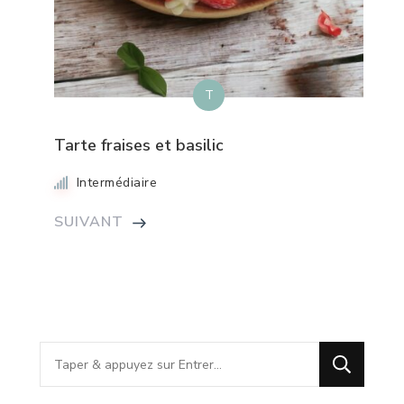
T
Tarte fraises et basilic
Intermédiaire
SUIVANT
Vous
recherchiez