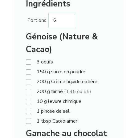
Ingrédients
Portions
Génoise (Nature &
Cacao)
3
oeufs
150
g
sucre en poudre
200
g
Crème liquide entière
200
g
farine
(T45 ou 55)
10
g
levure chimique
1
pincée de sel
1
tbsp
Cacao amer
Ganache au chocolat