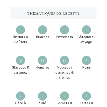
quelque
chose
THÉMATIQUES DE RECETTE
?
B
B
E
G
Biscuits &
Brioches
Entremets
Gâteaux du
Goûters
voyage
G
M
M
P
Glaçages &
Membres
Mousses /
Pains
caramels
ganaches &
crèmes
P
S
S
T
Pâte à
Salé
Sorbets &
Tartes &