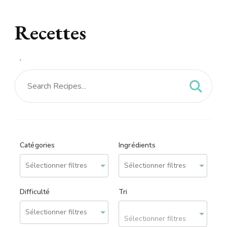
Recettes
Recettes – site réalisé
par
We can Web
Catégories
Ingrédients
Difficulté
Tri
Sélectionner filtres