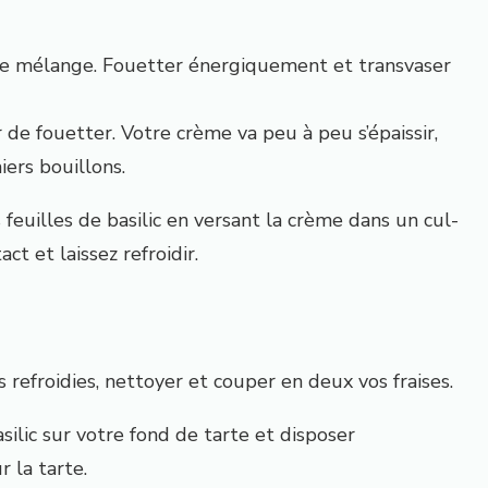
 ce mélange
. F
ouett
er
énergiquement et transvase
r
 de fouetter. Votre crème va peu à peu s’épaissir,
iers bouillons.
s feuilles de basilic en versant la crème dans un cul-
ct et laissez refroidir.
 refroidies, nettoyer et couper en deux vos fraises.
silic sur votre fond de tarte et dispose
r
 la tarte.