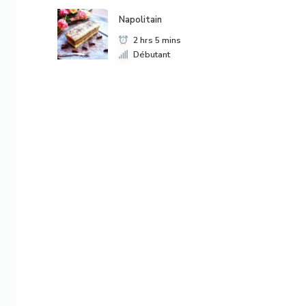
Napolitain
2 hrs 5 mins
Débutant