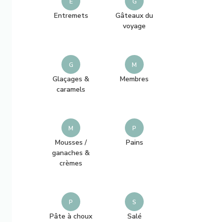
E
G
h
Entremets
Gâteaux du
i
voyage
e
z
G
M
q
Glaçages &
Membres
u
caramels
e
l
M
P
q
Mousses /
Pains
u
ganaches &
e
crèmes
c
h
P
S
o
Pâte à choux
Salé