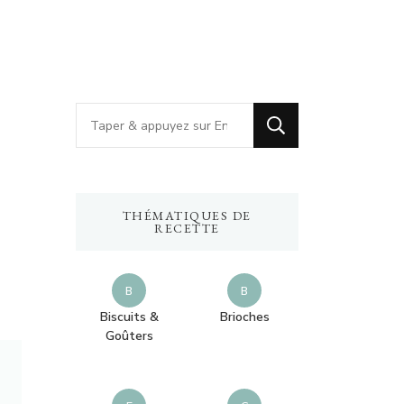
V
o
u
s
THÉMATIQUES DE
r
RECETTE
e
c
B
B
h
Biscuits &
Brioches
Goûters
e
r
c