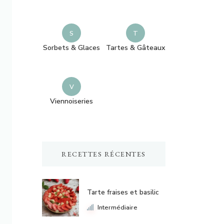
s
e
?
S
T
Sorbets & Glaces
Tartes & Gâteaux
V
Viennoiseries
RECETTES RÉCENTES
Tarte fraises et basilic
Intermédiaire