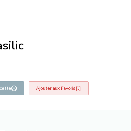
silic
ecette
Ajouter aux Favoris