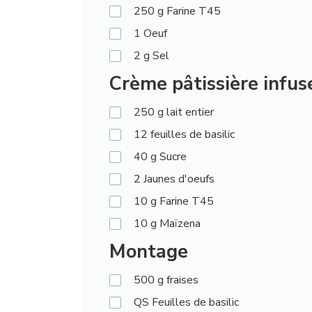
250
g
Farine T45
1
Oeuf
2
g
Sel
Crème pâtissière infusé
250
g
lait entier
12
feuilles de basilic
40
g
Sucre
2
Jaunes d'oeufs
10
g
Farine T45
10
g
Maïzena
Montage
500
g
fraises
QS
Feuilles de basilic