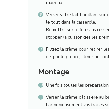
maïzena.
Verse
r
votre lait bouillant sur
le tout dans la casserole.
Remett
re
sur le feu sans cesser
stoppe
r
la cuisson dès les prem
Filtrez la crème pour retirer le
de-poule propre, filmez au conta
Montage
Une fois toutes les préparations
Verse
r
la crème pâtissière au ba
harmonieusement vos fraises sur