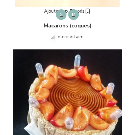
Ajouter aux Favoris
G
M
Macarons (coques)
Intermédiaire