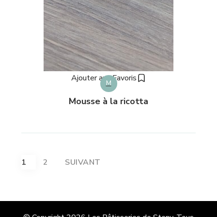
Ajouter aux Favoris
M
Mousse à la ricotta
Pagination
1
2
SUIVANT
des
publications