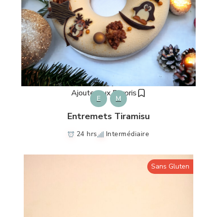
Ajouter aux Favoris
E
M
Entremets Tiramisu
24 hrs
Intermédiaire
Sans Gluten