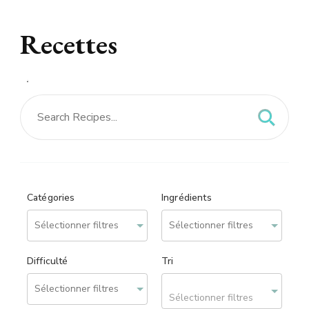
Recettes
Recettes – site réalisé
par
We can Web
Catégories
Ingrédients
Difficulté
Tri
Sélectionner filtres