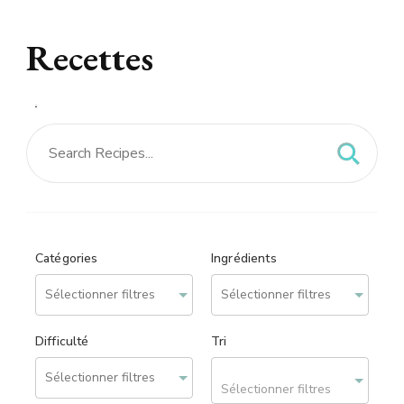
Recettes
Recettes – site réalisé
par
We can Web
Catégories
Ingrédients
Difficulté
Tri
Sélectionner filtres