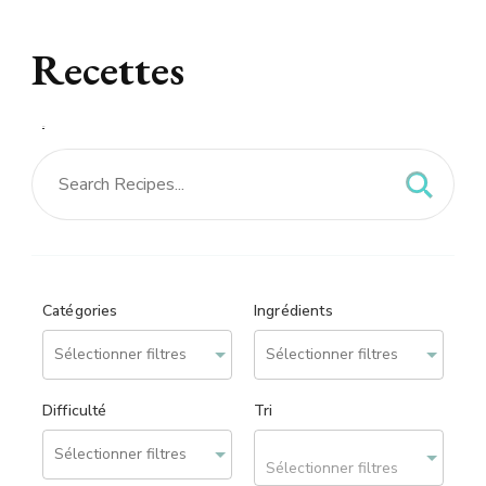
Recettes
Recettes – site réalisé
par
We can Web
Catégories
Ingrédients
Difficulté
Tri
Sélectionner filtres