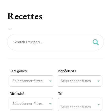
Recettes
Recettes – site réalisé
par
We can Web
Catégories
Ingrédients
Difficulté
Tri
Sélectionner filtres