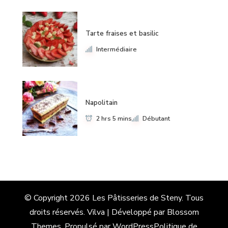
Tarte fraises et basilic
Intermédiaire
Napolitain
2 hrs 5 mins
Débutant
© Copyright 2026
Les Pâtisseries de Steny
. Tous
droits réservés.
Vilva | Développé par
Blossom
Themes
. Propulsé par
WordPress
Politique de