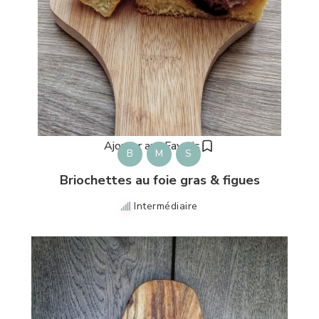
Ajouter aux Favoris
B
M
S
Briochettes au foie gras & figues
Intermédiaire