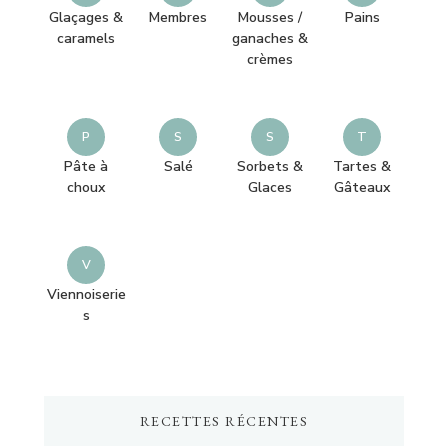
Glaçages &
Membres
Mousses /
Pains
caramels
ganaches &
crèmes
P
S
S
T
Pâte à
Salé
Sorbets &
Tartes &
choux
Glaces
Gâteaux
V
Viennoiserie
s
RECETTES RÉCENTES