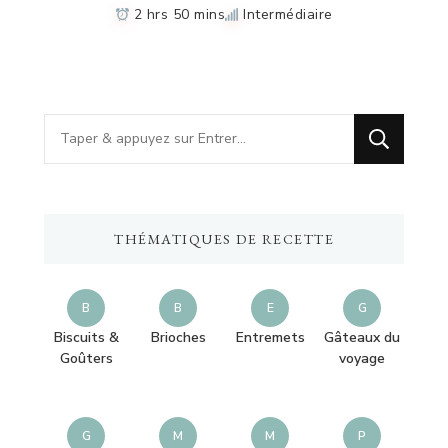
2 hrs 50 mins
Intermédiaire
Vous
recherchiez
quelque
chose
THÉMATIQUES DE RECETTE
?
B
B
E
G
Biscuits &
Brioches
Entremets
Gâteaux du
Goûters
voyage
G
M
M
P