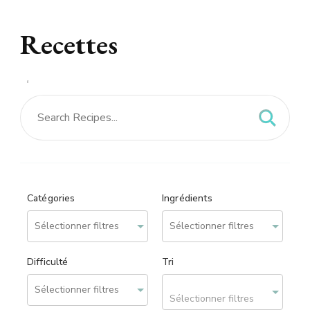
Recettes
Recettes – site réalisé
par
We can Web
Catégories
Ingrédients
Difficulté
Tri
Sélectionner filtres