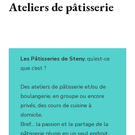
Ateliers de pâtisserie
ateliers culinaires
ateliers de pâtisserie
Ateliers de pâtisserie
Ateliers de pâtisserie
Ateliers de pâtisserie
Les Pâtisseries de Steny
, qu’est-ce
que c’est ?
Des ateliers de pâtisserie et/ou de
boulangerie, en groupe ou encore
privés, des cours de cuisine à
domicile.
Bref… la passion et le partage de la
pâtisserie réunis en un seul endroit.