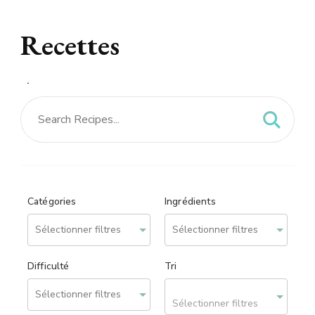
Recettes
Recettes – site réalisé
par
We can Web
Catégories
Ingrédients
Difficulté
Tri
Sélectionner filtres