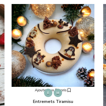
Ajouter aux Favoris
E
M
Entremets Tiramisu