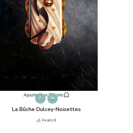
Ajouter aux Favoris
E
M
La Bûche Dulcey-Noisettes
Avancé