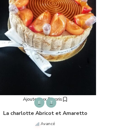
Ajouter aux Favoris
E
T
La charlotte Abricot et Amaretto
Avancé