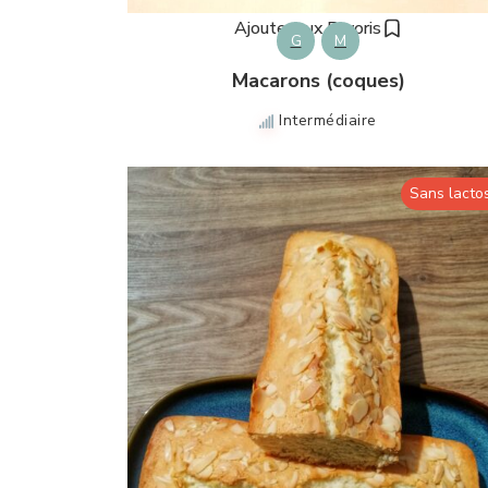
Ajouter aux Favoris
G
M
Macarons (coques)
Intermédiaire
Sans lacto