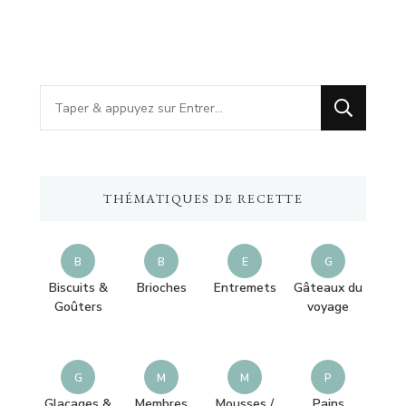
Vous
recherchiez
quelque
chose
THÉMATIQUES DE RECETTE
?
B
B
E
G
Biscuits &
Brioches
Entremets
Gâteaux du
Goûters
voyage
G
M
M
P
Glaçages &
Membres
Mousses /
Pains