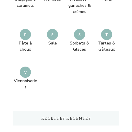
caramels
ganaches &
crèmes
P
S
S
T
Pâte à
Salé
Sorbets &
Tartes &
choux
Glaces
Gâteaux
V
Viennoiserie
s
RECETTES RÉCENTES