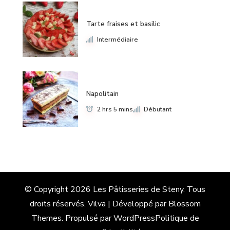
Tarte fraises et basilic
Intermédiaire
Napolitain
2 hrs 5 mins
Débutant
© Copyright 2026
Les Pâtisseries de Steny
. Tous
droits réservés.
Vilva | Développé par
Blossom
Themes
. Propulsé par
WordPress
Politique de