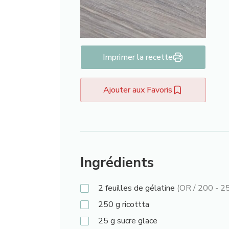
Imprimer la recette
Ajouter aux Favoris
Ingrédients
2
feuilles de gélatine
(OR / 200 - 2
250
g
ricottta
25
g
sucre glace