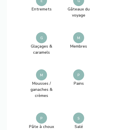
E
G
h
Entremets
Gâteaux du
i
voyage
e
z
G
M
q
Glaçages &
Membres
u
caramels
e
l
M
P
q
Mousses /
Pains
u
ganaches &
e
crèmes
c
h
P
S
o
Pâte à choux
Salé