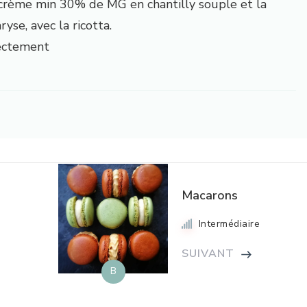
rème min 30% de MG en chantilly souple et la
yse, avec la ricotta.
rectement
Macarons
Intermédiaire
SUIVANT
B