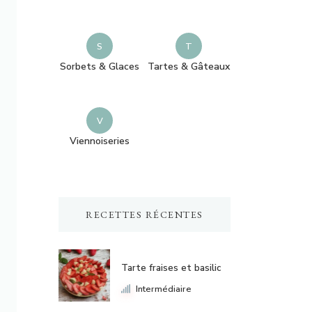
s
e
?
S
T
Sorbets & Glaces
Tartes & Gâteaux
V
Viennoiseries
RECETTES RÉCENTES
Tarte fraises et basilic
Intermédiaire