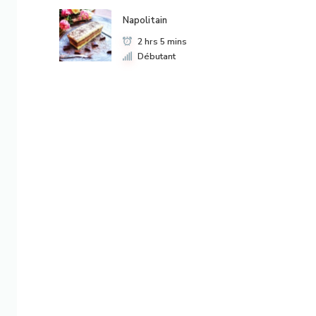
Napolitain
2 hrs 5 mins
Débutant