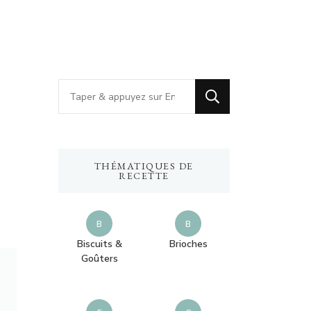
V
o
u
s
THÉMATIQUES DE
r
RECETTE
e
c
B
B
h
Biscuits &
Brioches
Goûters
e
r
c