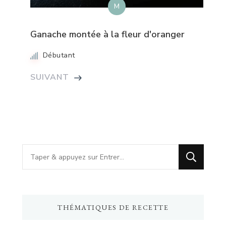
M
Ganache montée à la fleur d'oranger
Débutant
SUIVANT
Vous
recherchiez
quelque
chose
THÉMATIQUES DE RECETTE
?