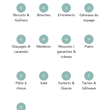
B
B
E
G
Biscuits &
Brioches
Entremets
Gâteaux du
Goûters
voyage
G
M
M
P
Glaçages &
Membres
Mousses /
Pains
caramels
ganaches &
crèmes
P
S
S
T
Pâte à
Salé
Sorbets &
Tartes &
choux
Glaces
Gâteaux
V