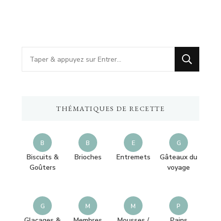
Vous
recherchiez
quelque
chose
THÉMATIQUES DE RECETTE
?
B
B
E
G
Biscuits &
Brioches
Entremets
Gâteaux du
Goûters
voyage
G
M
M
P
Glaçages &
Membres
Mousses /
Pains