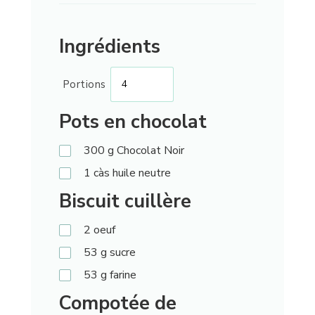
Ingrédients
Portions
Pots en chocolat
300
g
Chocolat Noir
1
càs
huile neutre
Biscuit cuillère
2
oeuf
53
g
sucre
53
g
farine
Compotée de