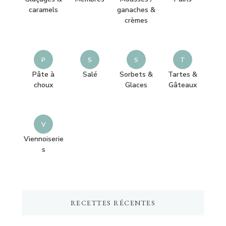
caramels
ganaches &
crèmes
P
S
S
T
Pâte à
Salé
Sorbets &
Tartes &
choux
Glaces
Gâteaux
V
Viennoiserie
s
RECETTES RÉCENTES