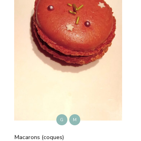
G
M
Macarons (coques)