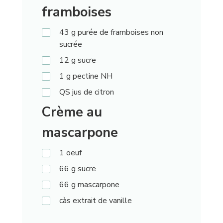
framboises
43
g
purée de framboises non
sucrée
12
g
sucre
1
g
pectine NH
QS
jus de citron
Crème au
mascarpone
1
oeuf
66
g
sucre
66
g
mascarpone
càs
extrait de vanille