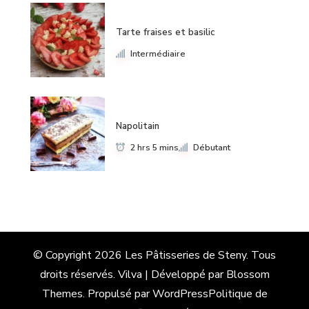
Tarte fraises et basilic
Intermédiaire
Napolitain
2 hrs 5 mins
Débutant
© Copyright 2026
Les Pâtisseries de Steny
. Tous
droits réservés.
Vilva | Développé par
Blossom
Themes
. Propulsé par
WordPress
Politique de