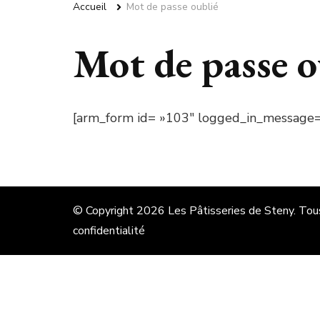
Accueil
Mot de passe oublié
Mot de passe o
[arm_form id= »103″ logged_in_message= »
© Copyright 2026
Les Pâtisseries de Steny
. Tou
confidentialité