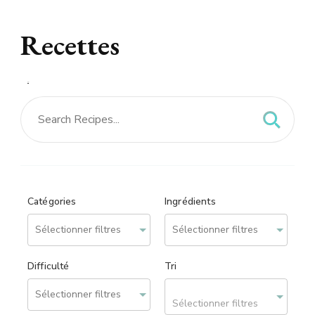
Recettes
Recettes – site réalisé
par
We can Web
Catégories
Ingrédients
Difficulté
Tri
Sélectionner filtres