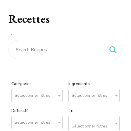
Recettes
Recettes – site réalisé
par
We can Web
Catégories
Ingrédients
Difficulté
Tri
Sélectionner filtres