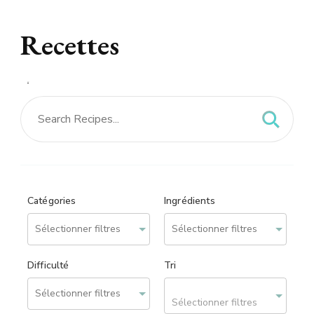
Recettes
Recettes – site réalisé
par
We can Web
Catégories
Ingrédients
Difficulté
Tri
Sélectionner filtres